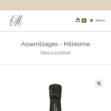
Skip
to
content
0
MENU
Assemblages - Millésime
Retour à la boutique
🔍