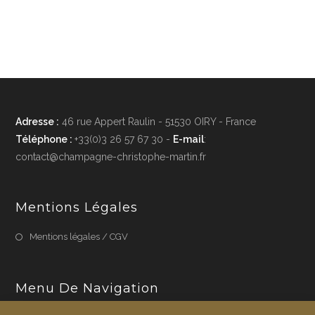
41,00 €
plusieurs
variations.
Les
options
peuvent
être
choisies
sur
la
page
du
produit
Adresse :
46 rue Appert Raulin - 51530 OIRY - France
Téléphone :
+33(0)3 26 57 67 30
-
E-mail
:
contact@champagne-christophe-martin.fr
Mentions Légales
Mentions légales / CGV
Menu De Navigation